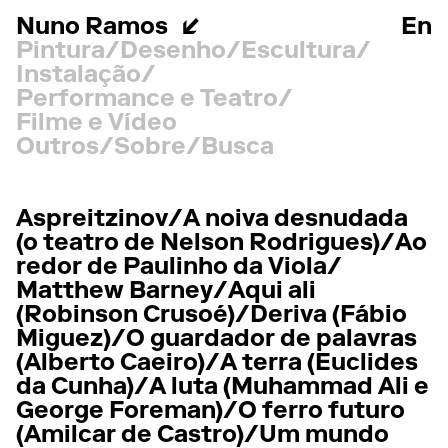
Nuno Ramos
En
Pintura
Desenho
Escultura
Instalação
Performance e Teatro
Filme e Vídeo
Outros
Sobre
Busca
Aspreitzinov
A noiva desnudada
(o teatro de Nelson Rodrigues)
Ao
redor de Paulinho da Viola
Matthew Barney
Aqui ali
(Robinson Crusoé)
Deriva (Fábio
Miguez)
O guardador de palavras
(Alberto Caeiro)
A terra (Euclides
da Cunha)
A luta (Muhammad Ali e
George Foreman)
O ferro futuro
(Amilcar de Castro)
Um mundo