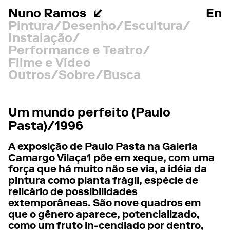
Nuno Ramos
En
Pintura
Desenho
Escultura
Instalação
Performance e Teatro
Filme e Vídeo
Outros
Sobre
Busca
Um mundo perfeito (Paulo
Pasta)/1996
A exposição de Paulo Pasta na Galeria
Camargo Vilaça1 põe em xeque, com uma
força que há muito não se via, a idéia da
pintura como planta frágil, espécie de
relicário de possibilidades
extemporâneas. São nove quadros em
que o gênero aparece, potencializado,
como um fruto in-cendiado por dentro,