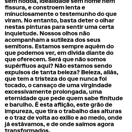
sem nódoa, idealidade sem nome nem
fissura, e constroem lenta e
minuciosamente o testemunho do que
viram. No entanto, basta deter o olhar
nestas pinturas para sentir uma certa
inquietude. Nossos olhos não
acompanham a sutileza dos seus
semitons. Estamos sempre aquém do
que podemos ver, em dívida diante do
que oferecem. Será que não somos
supérfluos aqui? Não estamos sendo
expulsos de tanta beleza? Beleza, aliás,
que tem a tristeza do que nunca foi
tocado, o cansaço de uma virgindade
excessivamente prolongada, uma
eternidade que pede quem sabe finitude
e barulho. É esta aflição, este grão de
impureza, que tira o trabalho das alturas
e o traz de volta ao exílio e ao medo, onde
já estávamos, e de onde saímos agora
transformados.