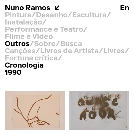
Nuno Ramos
En
Pintura
Desenho
Escultura
Instalação
Performance e Teatro
Filme e Vídeo
Outros
Sobre
Busca
Canções
Livros de Artista
Livros
Fortuna crítica
Cronologia
1990