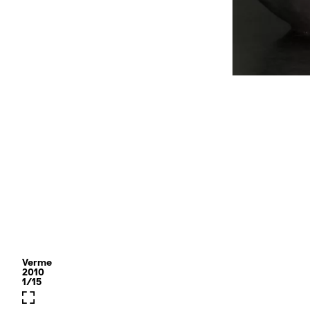
Verme
2010
1/15