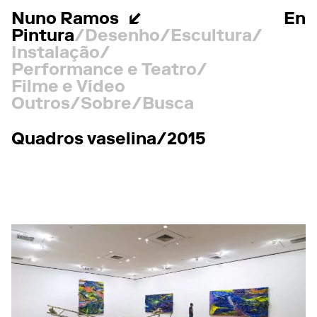
Nuno Ramos
En
Pintura
Desenho
Escultura
Instalação
Performance e Teatro
Filme e Vídeo
Outros
Sobre
Busca
Quadros vaselina/2015