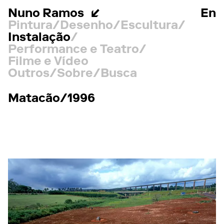
Nuno Ramos
En
Pintura
Desenho
Escultura
Instalação
Performance e Teatro
Filme e Vídeo
Outros
Sobre
Busca
Matacão/1996