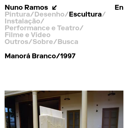
Nuno Ramos
En
Pintura
Desenho
Escultura
Instalação
Performance e Teatro
Filme e Vídeo
Outros
Sobre
Busca
Manorá Branco/1997