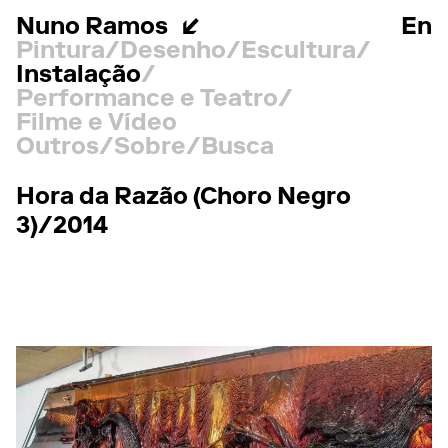
Nuno Ramos
En
Pintura
Desenho
Escultura
Instalação
Performance e Teatro
Filme e Vídeo
Outros
Sobre
Busca
Hora da Razão (Choro Negro
3)/2014