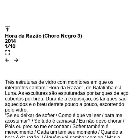
Hora da Razão (Choro Negro 3)
2014
1/10
Três estruturas de vidro com monitores em que os
intérpretes cantam "Hora da Razão", de Batatinha e J.
Luna. As esculturas são estruturadas por tanques de aço
cobertos por breu. Durante a exposição, os tanques são
aquecidos e o breu derrete pouco a pouco, escorrendo
pelo vidro.
“Se eu deixar de sofrer / Como é que vai ser / para me
acostumar? / Se tudo é carnaval / Eu não devo chorar /
Pois eu preciso me encontrar / Sofrer também é
merecimento / Cada um tem seu momento / Quando a
hora é da razão. / Alguém vai sambar comigo / Mas o