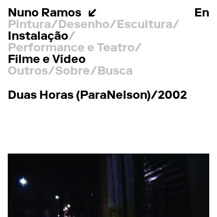
Nuno Ramos
En
Pintura
Desenho
Escultura
Instalação
Performance e Teatro
Filme e Vídeo
Outros
Sobre
Busca
Duas Horas (ParaNelson)/2002