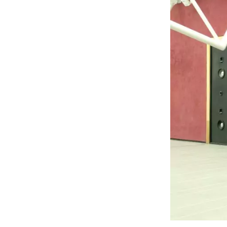
00:00
132:37