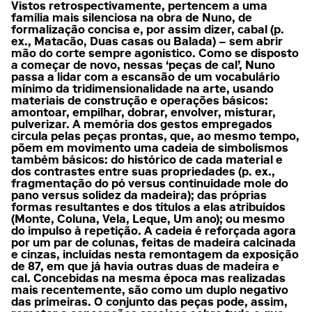
Vistos retrospectivamente, pertencem a uma
família mais silenciosa na obra de Nuno, de
formalização concisa e, por assim dizer, cabal (p.
ex., Matacão, Duas casas ou Balada) – sem abrir
mão do corte sempre agonístico. Como se disposto
a começar de novo, nessas ‘peças de cal’, Nuno
passa a lidar com a escansão de um vocabulário
mínimo da tridimensionalidade na arte, usando
materiais de construção e operações básicos:
amontoar, empilhar, dobrar, envolver, misturar,
pulverizar. A memória dos gestos empregados
circula pelas peças prontas, que, ao mesmo tempo,
põem em movimento uma cadeia de simbolismos
também básicos: do histórico de cada material e
dos contrastes entre suas propriedades (p. ex.,
fragmentação do pó versus continuidade mole do
pano versus solidez da madeira); das próprias
formas resultantes e dos títulos a elas atribuídos
(Monte, Coluna, Vela, Leque, Um ano); ou mesmo
do impulso à repetição. A cadeia é reforçada agora
por um par de colunas, feitas de madeira calcinada
e cinzas, incluídas nesta remontagem da exposição
de 87, em que já havia outras duas de madeira e
cal. Concebidas na mesma época mas realizadas
mais recentemente, são como um duplo negativo
das primeiras. O conjunto das peças pode, assim,