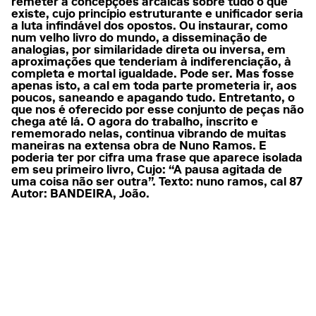
remeter a concepções arcaicas sobre tudo o que
existe, cujo princípio estruturante e unificador seria
a luta infindável dos opostos. Ou instaurar, como
num velho livro do mundo, a disseminação de
analogias, por similaridade direta ou inversa, em
aproximações que tenderiam à indiferenciação, à
completa e mortal igualdade. Pode ser. Mas fosse
apenas isto, a cal em toda parte prometeria ir, aos
poucos, saneando e apagando tudo. Entretanto, o
que nos é oferecido por esse conjunto de peças não
chega até lá. O agora do trabalho, inscrito e
rememorado nelas, continua vibrando de muitas
maneiras na extensa obra de Nuno Ramos. E
poderia ter por cifra uma frase que aparece isolada
em seu primeiro livro, Cujo: “A pausa agitada de
uma coisa não ser outra”. Texto: nuno ramos, cal 87
Autor: BANDEIRA, João.