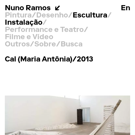
Nuno Ramos
En
Pintura
Desenho
Escultura
Instalação
Performance e Teatro
Filme e Vídeo
Outros
Sobre
Busca
Cal (Maria Antônia)/2013