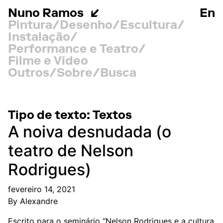
Nuno Ramos
En
Pintura
Desenho
Escultura
Instalação
Performance e Teatro
Filme e Vídeo
Outros
Sobre
Busca
Tipo de texto:
Textos
A noiva desnudada (o
teatro de Nelson
Rodrigues)
fevereiro 14, 2021
By
Alexandre
Escrito para o seminário “Nelson Rodrigues e a cultura