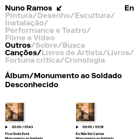
Nuno Ramos
En
Pintura
Desenho
Escultura
Instalação
Performance e Teatro
Filme e Vídeo
Outros
Sobre
Busca
Canções
Livros de Artista
Livros
Fortuna crítica
Cronologia
Álbum/Monumento ao Soldado
Desconhecido
00:00
/
01:43
00:00
/
03:19
Fica Onde Está
Eu Não Sei Cantar
Monumento ao Soldado
Monumento ao Soldado