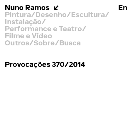
Nuno Ramos
En
Pintura
Desenho
Escultura
Instalação
Performance e Teatro
Filme e Vídeo
Outros
Sobre
Busca
Provocações 370/2014