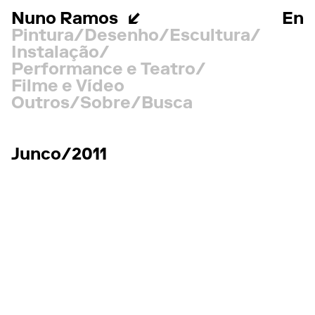
Nuno Ramos
En
Pintura
Desenho
Escultura
Instalação
Performance e Teatro
Filme e Vídeo
Outros
Sobre
Busca
Junco/2011