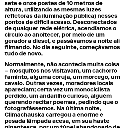
sete e onze postes de 10 metros de
altura, utilizando as mesmas luzes
refletoras da iluminação pública) nesses
pontos de difícil acesso. Desconectados
de qualquer rede elétrica, acendíamos o
círculo ao anoitecer, por meio de um
gerador a diesel, e passávamos a noite ali
filmando. No dia seguinte, começávamos
tudo de novo.
Normalmente, não acontecia muita coisa
– mosquitos nos visitavam, um cachorro
faminto, alguma coruja, um morcego, um
cavalo. Outras vezes, moradores locais
apareciam; certa vez um monociclista
perdido, um andarilho curioso, alguém
querendo recitar poemas, pedindo que o
fotografássemos. Na última noite,
Climachauska carregou a enorme e
pesada lâmpada acesa, em sua haste
gigantesca, por um túnel abandonado de