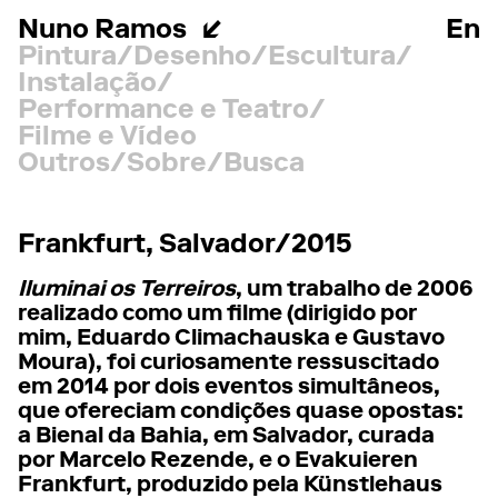
Nuno Ramos
En
Pintura
Desenho
Escultura
Instalação
Performance e Teatro
Filme e Vídeo
Outros
Sobre
Busca
Frankfurt, Salvador/2015
Iluminai os Terreiros
, um trabalho de 2006
realizado como um filme (dirigido por
mim, Eduardo Climachauska e Gustavo
Moura), foi curiosamente ressuscitado
em 2014 por dois eventos simultâneos,
que ofereciam condições quase opostas:
a Bienal da Bahia, em Salvador, curada
por Marcelo Rezende, e o Evakuieren
Frankfurt, produzido pela Künstlehaus