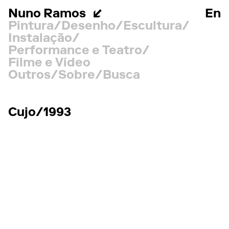
Nuno Ramos
En
Pintura
Desenho
Escultura
Instalação
Performance e Teatro
Filme e Vídeo
Outros
Sobre
Busca
Cujo/1993