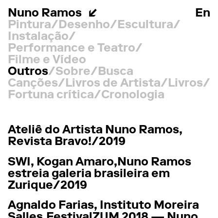
Nuno Ramos
En
Pintura
Desenho
Escultura
Instalação
Performance e Teatro
Filme e Vídeo
Outros
Sobre
Busca
Canções
Livros de Artista
Livros
Fortuna crítica
Cronologia
Ateliê do Artista Nuno Ramos,
Revista Bravo!/
2019
SWI,
Kogan Amaro,
Nuno Ramos
estreia galeria brasileira em
Zurique/
2019
Agnaldo Farias,
Instituto Moreira
Salles,
FestivalZUM 2018 — Nuno