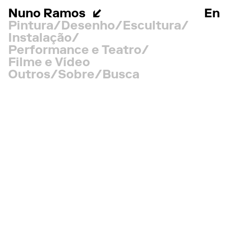
Nuno Ramos
En
Pintura
Desenho
Escultura
Instalação
Performance e Teatro
Filme e Vídeo
Outros
Sobre
Busca