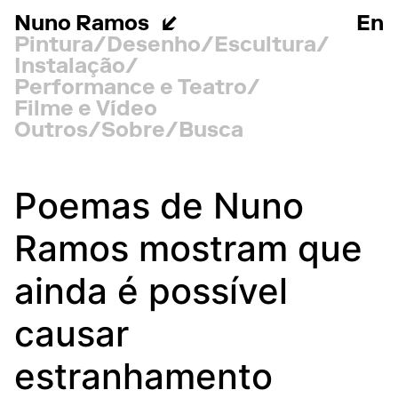
Nuno Ramos
En
Pintura
Desenho
Escultura
Instalação
Performance e Teatro
Filme e Vídeo
Outros
Sobre
Busca
Poemas de Nuno
Ramos mostram que
ainda é possível
causar
estranhamento